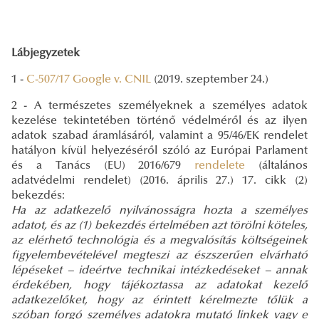
Lábjegyzetek
1 -
C-507/17 Google v. CNIL
(2019. szeptember 24.)
2 - A természetes személyeknek a személyes adatok
kezelése tekintetében történő védelméről és az ilyen
adatok szabad áramlásáról, valamint a 95/46/EK rendelet
hatályon kívül helyezéséről szóló az Európai Parlament
és a Tanács (EU) 2016/679
rendelete
(általános
adatvédelmi rendelet) (2016. április 27.) 17. cikk (2)
bekezdés:
Ha az adatkezelő nyilvánosságra hozta a személyes
adatot, és az (1) bekezdés értelmében azt törölni köteles,
az elérhető technológia és a megvalósítás költségeinek
figyelembevételével megteszi az észszerűen elvárható
lépéseket – ideértve technikai intézkedéseket – annak
érdekében, hogy tájékoztassa az adatokat kezelő
adatkezelőket, hogy az érintett kérelmezte tőlük a
szóban forgó személyes adatokra mutató linkek vagy e