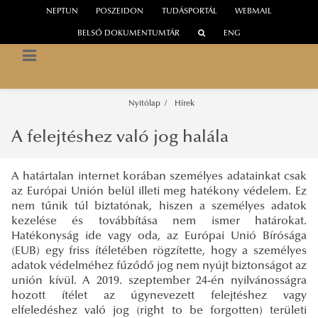
NEPTUN
POSZEIDON
TUDÁSPORTÁL
WEBMAIL
BELSŐ DOKUMENTUMTÁR
ENG
INFORMÁCIÓS TÁRSADALOM KUTATÓINTÉZET
Digitális Platformok a Tudástársadalom Szolgálatában
UNESCO Tanszék
Nyitólap
Hírek
A felejtéshez való jog halála
A határtalan internet korában személyes adatainkat csak
az Európai Unión belül illeti meg hatékony védelem. Ez
nem tűnik túl biztatónak, hiszen a személyes adatok
kezelése és továbbítása nem ismer határokat.
Hatékonyság ide vagy oda, az Európai Unió Bírósága
(EUB) egy friss ítéletében rögzítette, hogy a személyes
adatok védelméhez fűződő jog nem nyújt biztonságot az
unión kívül. A 2019. szeptember 24-én nyilvánosságra
hozott ítélet az úgynevezett felejtéshez vagy
elfeledéshez való jog (right to be forgotten) területi