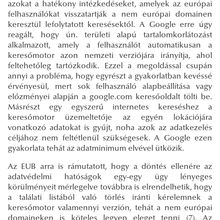
azokat a hatékony intézkedéseket, amelyek az európai
felhasználókat visszatartják a nem európai domainen
keresztül lefolytatott keresésektől. A Google erre úgy
reagált, hogy ún. területi alapú tartalomkorlátozást
alkalmazott, amely a felhasználót automatikusan a
keresőmotor azon nemzeti verziójára irányítja, ahol
feltehetőleg tartózkodik. Ezzel a megoldással csupán
annyi a probléma, hogy egyrészt a gyakorlatban kevéssé
érvényesül, mert sok felhasználó alapbeállítása vagy
előzményei alapján a google.com keresőoldalt tölti be.
Másrészt egy egyszerű internetes kereséshez a
keresőmotor üzemeltetője az egyén lokációjára
vonatkozó adatokat is gyűjt, noha azok az adatkezelés
céljához nem feltétlenül szükségesek. A Google ezen
gyakorlata tehát az adatminimum elvével ütközik.
Az EUB arra is rámutatott, hogy a döntés ellenére az
adatvédelmi hatóságok egy-egy ügy lényeges
körülményeit mérlegelve továbbra is elrendelhetik, hogy
a találati listából való törlés iránti kérelemnek a
keresőmotor valamennyi verzión, tehát a nem európai
domaineken is köteles legyen eleget tenni (7). Az