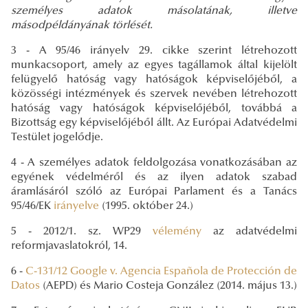
személyes adatok másolatának, illetve
másodpéldányának törlését.
3 - A 95/46 irányelv 29. cikke szerint létrehozott
munkacsoport, amely az egyes tagállamok által kijelölt
felügyelő hatóság vagy hatóságok képviselőjéből, a
közösségi intézmények és szervek nevében létrehozott
hatóság vagy hatóságok képviselőjéből, továbbá a
Bizottság egy képviselőjéből állt. Az Európai Adatvédelmi
Testület jogelődje.
4 - A személyes adatok feldolgozása vonatkozásában az
egyének védelméről és az ilyen adatok szabad
áramlásáról szóló az Európai Parlament és a Tanács
95/46/EK
irányelve
(1995. október 24.)
5 - 2012/1. sz. WP29
vélemény
az adatvédelmi
reformjavaslatokról, 14.
6 -
C-131/12 Google v. Agencia Española de Protección de
Datos
(AEPD) és Mario Costeja González (2014. május 13.)