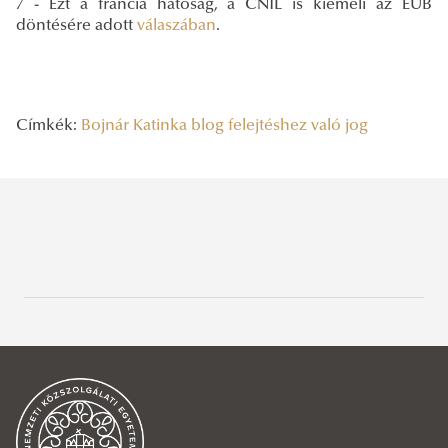
7 - Ezt a francia hatóság, a CNIL is kiemeli az EUB
döntésére adott
válaszában
.
Címkék:
Bojnár Katinka
blog
felejtéshez való jog
Legutóbbi bejegyzések
2026/07/07
Deepfake a választási kampányban – Kutatói workshop
2026/07/03
Kormányzati hatalom a platformok korában