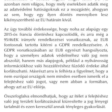
azonban nem világos, hogy mely esetekben adatik meg
az adatvédelmi hatóságoknak ez a mozgástér, ahogyan
az sem, hogy egy ilyen döntés mennyiben lesz
kikényszeríthető az EU határain kívül.
Az ügy további érdekessége, hogy noha az alapügy egy
2015-ös francia döntéshez kapcsolódik, és arra még a
95/46/EK irányelv rendelkezései vonatkoznak, az EUB
fontosnak tartotta kitérni a GDPR rendelkezéseire. A
GDPR vonatkozásában az EUB egyrészt hangsúlyozta,
hogy a személyes adatok védelméhez való jog nem
abszolút, hanem más alapjogok, például a nyilvánosság
információkhoz való hozzáféréshez fűződő érdeke által
korlátozható. Másrészt arra is felhívta a figyelmet, hogy a
nem európai országok nem minden esetben ismerik el a
felejtéshez való jogot, vagy nem abban a formában,
ahogy azt az EU előírja.
Összefoglalva elmondhatjuk, hogy az ítélet a felejtéshez
való jog területi korlátozásával kiüresítette a jog lényegi
tartalmát és ezen keresztül annak tényleges gyakorlását.