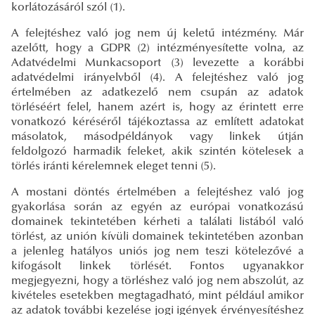
korlátozásáról szól (1).
A felejtéshez való jog nem új keletű intézmény. Már
azelőtt, hogy a GDPR (2) intézményesítette volna, az
Adatvédelmi Munkacsoport (3) levezette a korábbi
adatvédelmi irányelvből (4). A felejtéshez való jog
értelmében az adatkezelő nem csupán az adatok
törléséért felel, hanem azért is, hogy az érintett erre
vonatkozó kéréséről tájékoztassa az említett adatokat
másolatok, másodpéldányok vagy linkek útján
feldolgozó harmadik feleket, akik szintén kötelesek a
törlés iránti kérelemnek eleget tenni (5).
A mostani döntés értelmében a felejtéshez való jog
gyakorlása során az egyén az európai vonatkozású
domainek tekintetében kérheti a találati listából való
törlést, az unión kívüli domainek tekintetében azonban
a jelenleg hatályos uniós jog nem teszi kötelezővé a
kifogásolt linkek törlését. Fontos ugyanakkor
megjegyezni, hogy a törléshez való jog nem abszolút, az
kivételes esetekben megtagadható, mint például amikor
az adatok további kezelése jogi igények érvényesítéshez