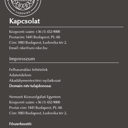
2026/06/29
Az UNESCO bemutatta családi útmutatóját a digitális korhoz
Kapcsolat
2026/06/17
Society of Internet Platforms V. – nemzetközi konferencia
Központi szám: +36 (1) 432-9000
2026/06/04
Postacím: 1441 Budapest, Pf.: 60.
UNESCO Tanszékünk az Európai Bizottság AI tanácsadói között
Cím: 1083 Budapest, Ludovika tér 2.
Email: nke@uni-nke.hu
2026/05/28
Technológiai jövőképek és társadalmi kihívások –
Impresszum
konferenciabeszámoló
Felhasználási feltételek
2026/05/16
Adatvédelem
Társadalmi és szabályozási jövőképek a legújabb technológiák
Akadálymentesítési nyilatkozat
között – konferencia program
Domain név tulajdonosa:
2026/05/16
Alina Kirillinával az UNESCO Magyar Nemzeti Bizottságánál
Nemzeti Közszolgálati Egyetem
Központi szám: +36 (1) 432-9000
2026/05/15
Postai cím: 1441 Budapest, Pf.: 60.
Ki tanít kit? Ember és gép az MI-korszakban
Cím: 1083 Budapest, Ludovika tér 2,
2026/05/06
Főszerkesztő:
Digital Skills and Platform Use in the genAI Era - workshop