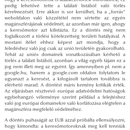
hogy a keresőmotorok is adatkezelőnek minősülnek, ez
pedig lehetővé tette a találati listából való törlés
kérelmezését. Erre akkor is sor kerülhet, ha a „forrás”
weboldalon való közzététel nem sértette az egyén
magánszférájának védelmét, az azonban már igen, ahogy
a keresőmotor azt kilistázta. Ez a döntés még nem
foglalkozott a törlési kötelezettség területi hatályával. A
mostani ítélet ehhez képest azt mondja, hogy a
feledéshez való jog csak az unió területén gyakorolható.
Tehát az uniós domainek vonatkozásában kérhető a
törlés a találati listából, azonban a világ egyéb tájain ez a
jog nem illeti meg az egyént. Így amennyiben pl. nem a
google.hu, hanem a google.com oldalon folytatom le
ugyanazt a keresést, a kifogásolt tartalom továbbra is
elérhető marad. A döntést máris kemény kritikák érték.
Az eljárásban résztvevő európai adatvédelmi hatóságok
egybehangzó véleménye szerint például a felejtéshez
való jog európai domainekre való korlátozása elégtelen a
magánszféra megfelelő védelméhez.
A döntés puhaságát az EUB azzal próbálta ellensúlyozni,
hogy kimondta: a keresőmotoroknak meg kell tenniük