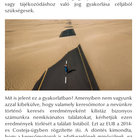
vagy tájékozódáshoz való jog gyakorlása céljából
szükségesek.
Mit is jelent ez a gyakorlatban? Amenyiben nem vagyunk
azzal kibékülve, hogy valamely keresőmotor a nevünkre
történő keresés eredményeként kilistáz bizonyos
számunkra nemkívánatos találatokat, kérhetjük ezen
eredmények törlését a találati listából. Ezt az EUB a 2014-
es Costeja-ügyben rögzítette (6). A döntés kimondta,