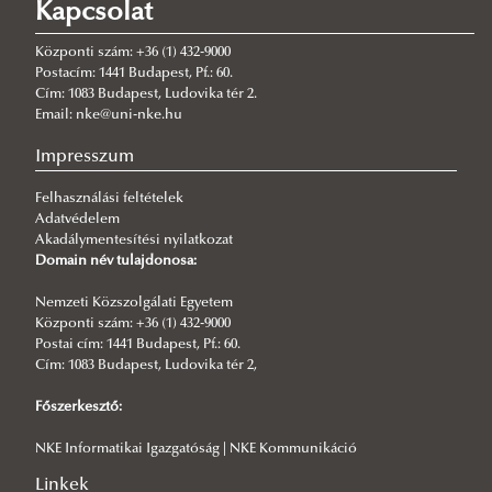
Kapcsolat
2026/06/17
Society of Internet Platforms V. – nemzetközi konferencia
Központi szám: +36 (1) 432-9000
2026/06/04
Postacím: 1441 Budapest, Pf.: 60.
UNESCO Tanszékünk az Európai Bizottság AI tanácsadói között
Cím: 1083 Budapest, Ludovika tér 2.
Email: nke@uni-nke.hu
2026/05/28
Technológiai jövőképek és társadalmi kihívások –
Impresszum
konferenciabeszámoló
Felhasználási feltételek
2026/05/16
Adatvédelem
Társadalmi és szabályozási jövőképek a legújabb technológiák
Akadálymentesítési nyilatkozat
között – konferencia program
Domain név tulajdonosa:
2026/05/16
Alina Kirillinával az UNESCO Magyar Nemzeti Bizottságánál
Nemzeti Közszolgálati Egyetem
Központi szám: +36 (1) 432-9000
2026/05/15
Postai cím: 1441 Budapest, Pf.: 60.
Ki tanít kit? Ember és gép az MI-korszakban
Cím: 1083 Budapest, Ludovika tér 2,
2026/05/06
Főszerkesztő:
Digital Skills and Platform Use in the genAI Era - workshop
NKE Informatikai Igazgatóság | NKE Kommunikáció
Linkek