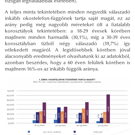
vizsgált legfiatalabbak esetében).
A teljes minta tekintetében minden negyedik válaszadó
inkább okostelefon-függőnek tartja saját magát, ez az
arány pedig még nagyobb méreteket ölt a fiatalabb
korosztályok tekintetében: a 18-29 évesek körében
majdnem minden harmadik (30,1%), míg a 30-39 éves
korosztályban tízből négy válaszadó (39,7%) így
vélekedett magáról. A legidősebbek körében jóval
alacsonyabb eredményeket olvashatunk ki az adatokból,
azonban beszédes, hogy a 60 éven felüliek körében is
majdnem 16%-os az inkább függők aránya.