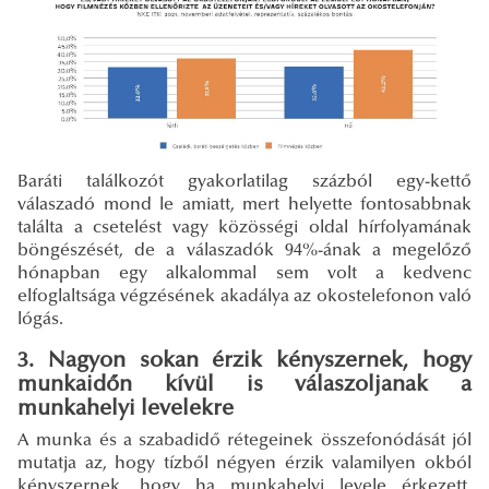
Baráti találkozót gyakorlatilag százból egy-kettő
válaszadó mond le amiatt, mert helyette fontosabbnak
találta a csetelést vagy közösségi oldal hírfolyamának
böngészését, de a válaszadók 94%-ának a megelőző
hónapban egy alkalommal sem volt a kedvenc
elfoglaltsága végzésének akadálya az okostelefonon való
lógás.
3. Nagyon sokan érzik kényszernek, hogy
munkaidőn kívül is válaszoljanak a
munkahelyi levelekre
A munka és a szabadidő rétegeinek összefonódását jól
mutatja az, hogy tízből négyen érzik valamilyen okból
kényszernek, hogy ha munkahelyi levele érkezett,