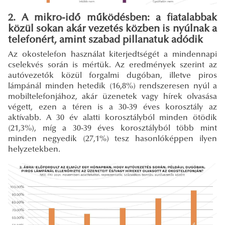
2. A mikro-idő működésben: a fiatalabbak
közül sokan akár vezetés közben is nyúlnak a
telefonért, amint szabad pillanatuk adódik
Az okostelefon használat kiterjedtségét a mindennapi
cselekvés során is mértük. Az eredmények szerint az
autóvezetők közül forgalmi dugóban, illetve piros
lámpánál minden hetedik (16,8%) rendszeresen nyúl a
mobiltelefonjához, akár üzenetek vagy hírek olvasása
végett, ezen a téren is a 30-39 éves korosztály az
aktívabb. A 30 év alatti korosztályból minden ötödik
(21,3%), míg a 30-39 éves korosztályból több mint
minden negyedik (27,1%) tesz hasonlóképpen ilyen
helyzetekben.