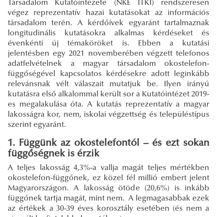
Társadalom Kutatóintézete (NKE ITKI) rendszeresen
végez reprezentatív hazai kutatásokat az információs
társadalom terén. A kérdőívek egyaránt tartalmaznak
longitudinális kutatásokra alkalmas kérdéseket és
évenkénti új témaköröket is. Ebben a kutatási
jelentésben egy 2021 novemberében végzett telefonos
adatfelvételnek a magyar társadalom okostelefon-
függőségével kapcsolatos kérdésekre adott leginkább
relevánsnak vélt válaszait mutatjuk be. Ilyen irányú
kutatásra első alkalommal került sor a Kutatóintézet 2019-
es megalakulása óta. A kutatás reprezentatív a magyar
lakosságra kor, nem, iskolai végzettség és településtípus
szerint egyaránt.
1. Függünk az okostelefontól – és ezt sokan
függőségnek is érzik
A teljes lakosság 4,3%-a vallja magát teljes mértékben
okostelefon-függőnek, ez közel fél millió embert jelent
Magyarországon. A lakosság ötöde (20,6%) is inkább
függőnek tartja magát, mint nem. A legmagasabbak ezek
az értékek a 30-39 éves korosztály esetében (és nem a