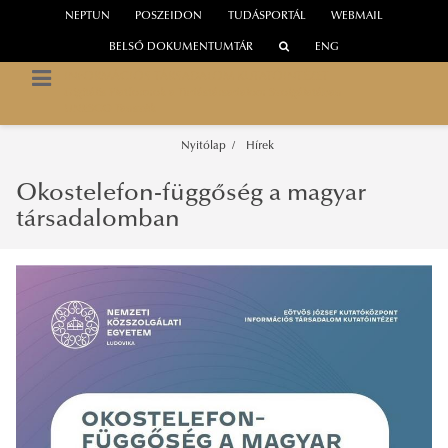
NEPTUN
POSZEIDON
TUDÁSPORTÁL
WEBMAIL
BELSŐ DOKUMENTUMTÁR
ENG
INFORMÁCIÓS TÁRSADALOM KUTATÓINTÉZET
Digitális Platformok a Tudástársadalom Szolgálatában
UNESCO Tanszék
Nyitólap
Hírek
Okostelefon-függőség a magyar
társadalomban