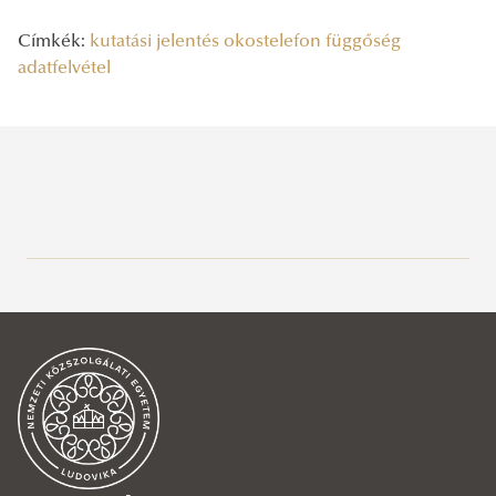
Címkék:
kutatási jelentés
okostelefon
függőség
adatfelvétel
Legutóbbi bejegyzések
2026/07/07
Deepfake a választási kampányban – Kutatói workshop
2026/07/03
Kormányzati hatalom a platformok korában
2026/06/29
Az UNESCO bemutatta családi útmutatóját a digitális korhoz