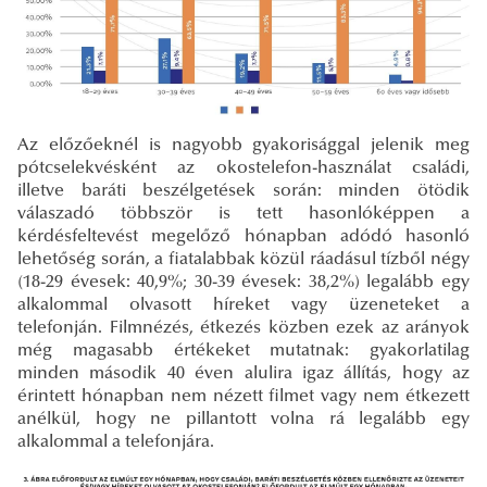
Az előzőeknél is nagyobb gyakorisággal jelenik meg
pótcselekvésként az okostelefon-használat családi,
illetve baráti beszélgetések során: minden ötödik
válaszadó többször is tett hasonlóképpen a
kérdésfeltevést megelőző hónapban adódó hasonló
lehetőség során, a fiatalabbak közül ráadásul tízből négy
(18-29 évesek: 40,9%; 30-39 évesek: 38,2%) legalább egy
alkalommal olvasott híreket vagy üzeneteket a
telefonján. Filmnézés, étkezés közben ezek az arányok
még magasabb értékeket mutatnak: gyakorlatilag
minden második 40 éven alulira igaz állítás, hogy az
érintett hónapban nem nézett filmet vagy nem étkezett
anélkül, hogy ne pillantott volna rá legalább egy
alkalommal a telefonjára.