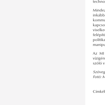
technol
Mindez
inkább
kommun
kapcso
viselk
felépít
politi
manipu
Az MI 
vízigén
szóló v
Szöveg
Fotó: 
Címké