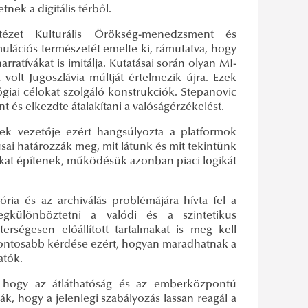
nek a digitális térből.
ézet Kulturális Örökség-menedzsment és
lációs természetét emelte ki, rámutatva, hogy
rratívákat is imitálja. Kutatásai során olyan MI-
volt Jugoszlávia múltját értelmezik újra. Ezek
ógiai célokat szolgáló konstrukciók. Stepanovic
t és elkezdte átalakítani a valóságérzékelést.
k vezetője ezért hangsúlyozta a platformok
usai határozzák meg, mit látunk és mit tekintünk
ákat építenek, működésük azonban piaci logikát
ia és az archiválás problémájára hívta fel a
különböztetni a valódi és a szintetikus
égesen előállított tartalmakat is meg kell
egfontosabb kérdése ezért, hogyan maradhatnak a
atók.
, hogy az átláthatóság és az emberközpontú
, hogy a jelenlegi szabályozás lassan reagál a