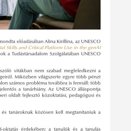
 mondta előadásában Alina Kirillina, az UNESCO
tal Skills and Critical Platform Use in the genAI
ormok a Tudástársadalom Szolgálatában UNESCO
ról szóló vitákban nem szabad megfeledkezni a
égeiről. Miközben világszerte egyre több pénzt
alon számos probléma továbbra is fennáll: több
jelentős a tanárhiány. Az UNESCO álláspontja
eri oldalt fejlesztő közoktatási, pedagógusi és
ek és tanároknak közösen kell megtanítaniuk a
ktatás érdekében: a tanulók és a tanulás