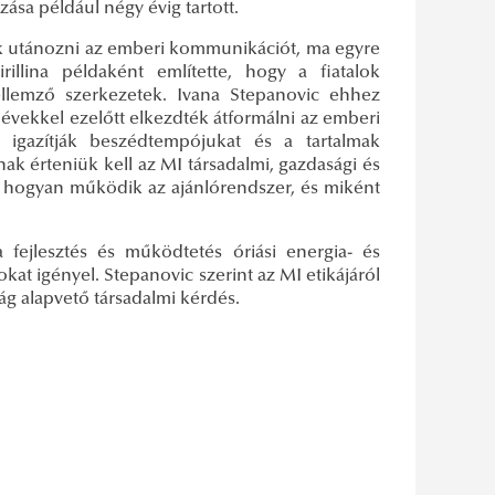
ása például négy évig tartott.
ák utánozni az emberi kommunikációt, ma egyre
llina példaként említette, hogy a fiatalok
llemző szerkezetek. Ivana Stepanovic ehhez
 évekkel ezelőtt elkezdték átformálni az emberi
z igazítják beszédtempójukat és a tartalmak
nak érteniük kell az MI társadalmi, gazdasági és
, hogyan működik az ajánlórendszer, és miként
 fejlesztés és működtetés óriási energia- és
at igényel. Stepanovic szerint az MI etikájáról
ág alapvető társadalmi kérdés.