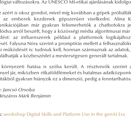
ógiai változásokra. Az UNESCO MI-etikai ajánlásának kidolgoz
 azért is okoz gondot, mivel míg korábban a gépek próbált
 az emberek kezdenek gépszerűen viselkedni. Alina Kiri
ikációjában már gyakran felismerhetők a chatbotokra je
lódva arról beszélt, hogy a közösségi média algoritmusai már
edést: az influenszerek például a platformok logikájáho
ését. Falyuna Nóra szerint a promptírás mellett a felhasználók
kai működését is: tudniuk kell, honnan származnak az adatok
lálhatják a közbeszédet a mesterségesen generált tartalmak.
környezeti hatása is szóba került. A résztvevők szerint a
nyel jár, miközben ritkaföldfémeket és hatalmas adatközpontok
itákból gyakran hiányzik ez a dimenzió, pedig a fenntarthatós
: Jancsó Orsolya
Mészáros Márk Benjámin
k:
workshop
Digital Skills and Platform Use in the genAI Era