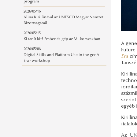
program
2026/05/16
Alina Kirillinával az UNESCO Magyar Nemzeti
Bizottságánál
2026/05/15
Ki tanít kit? Ember és gép az MI-korszakban
A gene
2026/05/06
Future
Digital Skills and Platform Use in the genAI
Era
cí
Era - workshop
Tanszé
Kirill
techno
fordít
százmi
szerin
egyéb i
Kirill
fiatalo
Az UNE