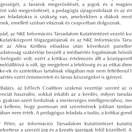
egességét, a tanárok megerősítését, a jogok és a magáns
nt való megerősítését, a pedagógia újragondolását és az érték
an feladatokra is szükség van, amelyekben a diákok mesters
nek, emellett szóban vitáznak és csoportban dolgoznak.
pád, az NKE Információs Társadalom Kutatóintézet vezető kut
 Kutatóközpont főigazgatójának és az NKE Információs Társ
nt az Alina Kirillina előadása után következő panelb
udatosság szakértője beszélt a médiaértés fogalmának bővü
 befogadó volt, ezért a kritikus értelmezés állt a középp
melőállítóvá is vált, így megjelent a felelősség és az etikai di
ke-ek és szintetikus tartalmak világában már nem feltétlenü
értés ezért önismereteti és társas készségeket is igényel.
Balázs, az EdTech Coalition szakmai vezetője szerint az
igenciát használni, sokkal inkább az a kérdés, milyen tanul
k gyakran azért fordulnak a mesterséges intelligenciához, 
zni kellene, hogy pontosan mit szeretnének jobban tanítani 
ban nem érték. A pedagógus feladata a tudás, a kritikai gond
 Péter, az Információs Társadalom Kutatóintézet kutató
lyettese a szerzői jog és a kreatív iparágak felől közelített