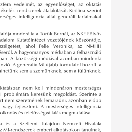
zféra védelmét, az egyenlőséget, az oktatás
elési rendszerek átalakítását. Kirillina szerint
éges intelligencia által generált tartalmakat
atója moderálta a Török Bernát, az NKE Eötvös
adalom Kutatóintézet vezetőjének köszöntője,
eszélgetést, ahol Pelle Veronika, az NMHH
léséről. A hagyományos médiában a felhasználó
ontban. A közösségi médiával azonban mindenki
menzió. A generatív MI újabb fordulatot hozott: a
l hihetünk sem a szemünknek, sem a fülünknek.
 oktatásban nem kell mindenáron mesterséges
ási problémára keresünk megoldást. Szerinte a
mert nem szeretnének lemaradni, azonban előbb
vagy fejleszteni. A mesterséges intelligencia
olkodás és felelősségvállalás megmutatása.
ja és a Szellemi Tulajdon Nemzeti Hivatala
. Az MI-rendszerek emberi alkotásokon tanulnak,