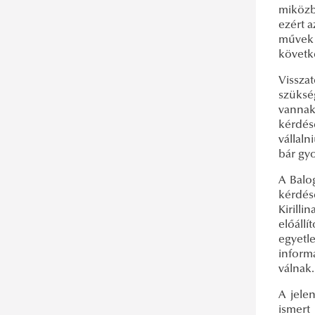
miközb
ezért a
művek 
követk
Vissza
szükség
vannak
kérdés
vállaln
bár gy
A Balo
kérdés
Kirilli
előáll
egyetl
inform
válnak.
A jele
ismert