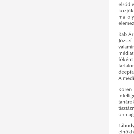
elsődl
közjóké
ma oly
elemez
Rab Ár
József
valami
médiat
főként
tartalo
deepfa
A média
Koren 
intell
tanáro
tisztá
önmagá
Lábody
elnökhe