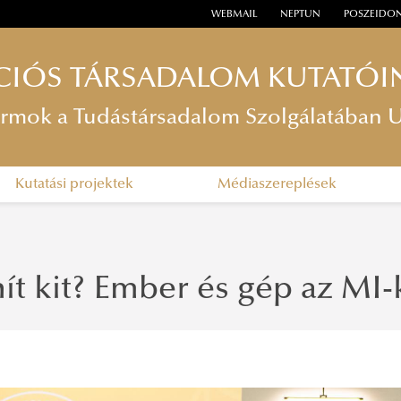
WEBMAIL
NEPTUN
POSZEIDO
IÓS TÁRSADALOM KUTATÓI
tformok a Tudástársadalom Szolgálatába
Kutatási projektek
Médiaszereplések
nít kit? Ember és gép az MI