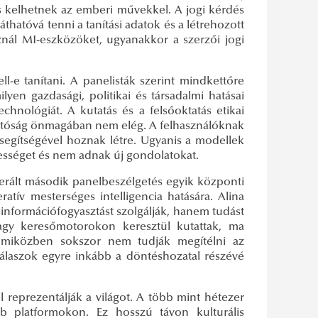
s kelhetnek az emberi művekkel. A jogi kérdés
láthatóvá tenni a tanítási adatok és a létrehozott
znál MI-eszközöket, ugyanakkor a szerzői jogi
l-e tanítani. A panelisták szerint mindkettőre
lyen gazdasági, politikai és társadalmi hatásai
chnológiát. A kutatás és a felsőoktatás etikai
thatóság önmagában nem elég. A felhasználóknak
ia segítségével hoznak létre. Ugyanis a modellek
pességet és nem adnak új gondolatokat.
erált második panelbeszélgetés egyik központi
ratív mesterséges intelligencia hatására. Alina
z információfogyasztást szolgálják, hanem tudást
vagy keresőmotorokon keresztül kutattak, ma
, miközben sokszor nem tudják megítélni az
-válaszok egyre inkább a döntéshozatal részévé
l reprezentálják a világot. A több mint hétezer
b platformokon. Ez hosszú távon kulturális