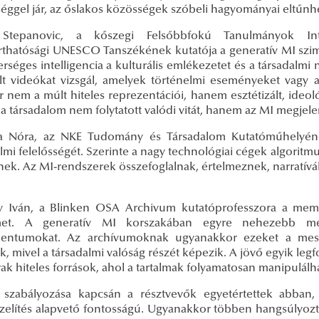
éggel jár, az őslakos közösségek szóbeli hagyományai eltűnhet
 Stepanovic, a kőszegi Felsőbbfokú Tanulmányok Int
rthatósági UNESCO Tanszékének kutatója a generatív MI szimu
rséges intelligencia a kulturális emlékezetet és a társadalmi na
lt videókat vizsgál, amelyek történelmi eseményeket vagy a 
 nem a múlt hiteles reprezentációi, hanem esztétizált, ideol
 a társadalom nem folytatott valódi vitát, hanem az MI megjelen
a Nóra, az NKE Tudomány és Társadalom Kutatóműhelyéne
lmi felelősségét. Szerinte a nagy technológiai cégek algoritm
snek. Az MI-rendszerek összefoglalnak, értelmeznek, narratív
y Iván, a Blinken OSA Archivum kutatóprofesszora a memór
lmet. A generatív MI korszakában egyre nehezebb meg
ntumokat. Az archívumoknak ugyanakkor ezeket a mesters
k, mivel a társadalmi valóság részét képezik. A jövő egyik l
rak hiteles források, ahol a tartalmak folyamatosan manipulálh
szabályozása kapcsán a résztvevők egyetértettek abban
elítés alapvető fontosságú. Ugyanakkor többen hangsúlyozták