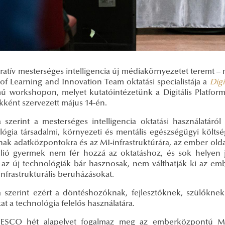
ratív mesterséges intelligencia új médiakörnyezetet teremt –
 of Learning and Innovation Team oktatási specialistája a
Digi
mű workshopon, melyet kutatóintézetünk a Digitális Platf
kként szervezett május 14-én.
ina szerint a mesterséges intelligencia oktatási használatá
lógia társadalmi, környezeti és mentális egészségügyi költs
anak adatközpontokra és az MI-infrastruktúrára, az ember old
llió gyermek nem fér hozzá az oktatáshoz, és sok helyen 
t az új technológiák bár hasznosak, nem válthatják ki az emb
nfrastrukturális beruházásokat.
ina szerint ezért a döntéshozóknak, fejlesztőknek, szülőkn
kat a technológia felelős használatára.
SCO hét alapelvet fogalmaz meg az emberközpontú MI-o