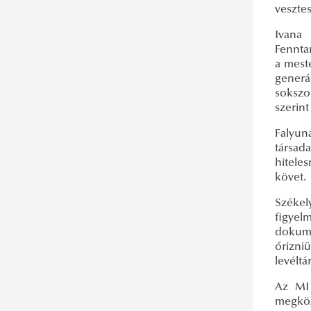
vesztes
Ivana
Fennta
a meste
generá
sokszor
szerint
Falyun
társada
hitele
követ.
Székel
figye
dokume
őrizniü
levéltá
Az MI 
megköz