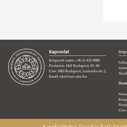
Kapcsolat
Imp
Központi szám: +36 (1) 432-9000
Felha
Postacím: 1441 Budapest, Pf.: 60.
Adat
Cím: 1083 Budapest, Ludovika tér 2.
Akad
Email: nke@uni-nke.hu
Doma
Nemz
Közpo
Posta
Cím: 
Fősz