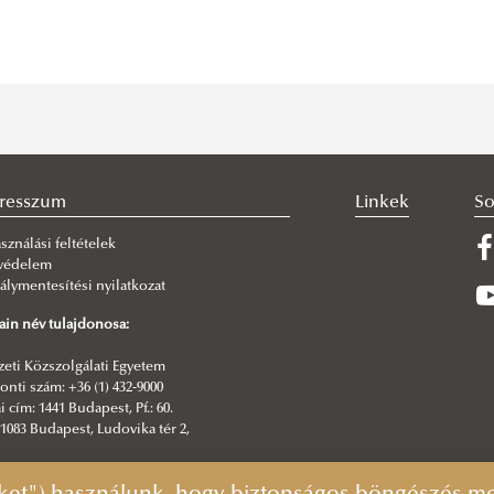
resszum
Linkek
So
sználási feltételek
védelem
álymentesítési nyilatkozat
in név tulajdonosa:
eti Közszolgálati Egyetem
nti szám: +36 (1) 432-9000
i cím: 1441 Budapest, Pf.: 60.
1083 Budapest, Ludovika tér 2,
erkesztő: