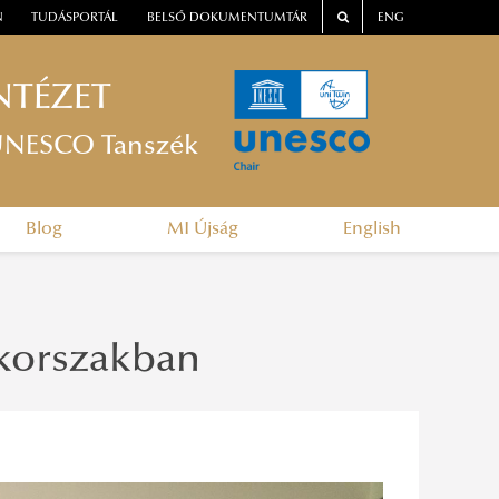
N
TUDÁSPORTÁL
BELSŐ DOKUMENTUMTÁR
ENG
NTÉZET
n UNESCO Tanszék
Blog
MI Újság
English
-korszakban