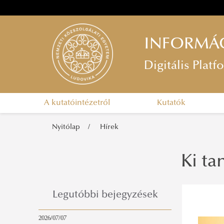
INFORMÁC
Digitális Pla
A kutatóintézetről
Kutatók
Nyitólap
Hírek
Ki ta
Legutóbbi bejegyzések
2026/07/07