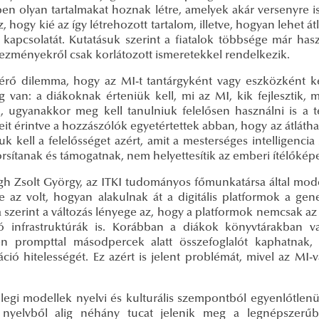
en olyan tartalmakat hoznak létre, amelyek akár versenyre i
z, hogy kié az így létrehozott tartalom, illetve, hogyan lehet át
kapcsolatát. Kutatásuk szerint a fiatalok többsége már has
ezményekről csak korlátozott ismeretekkel rendelkezik.
térő dilemma, hogy az MI-t tantárgyként vagy eszközként kel
 van: a diákoknak érteniük kell, mi az MI, kik fejlesztik, mi
, ugyanakkor meg kell tanulniuk felelősen használni is a te
eit érintve a hozzászólók egyetértettek abban, hogy az átlá
iuk kell a felelősséget azért, amit a mesterséges intelligenc
orsítanak és támogatnak, nem helyettesítik az emberi ítélőké
gh Zsolt György, az ITKI tudományos főmunkatársa által mod
e az volt, hogyan alakulnak át a digitális platformok a gene
na szerint a változás lényege az, hogy a platformok nemcsak a
ító infrastruktúrák is. Korábban a diákok könyvtárakban 
en prompttal másodpercek alatt összefoglalót kaphatnak
áció hitelességét. Ez azért is jelent problémát, mivel az MI
nlegi modellek nyelvi és kulturális szempontból egyenlőtlenü
 nyelvből alig néhány tucat jelenik meg a legnépszerűb