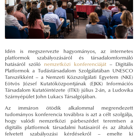
Idén is megszervezte hagyományos, az internetes
platformok szabályozásáról és társadalomformáló
hatásáról szóló
nemzetközi konferenciáját
– Digitális
Platformok a Tudástársadalom Szolgálatában UNESCO
Tanszékként – a Nemzeti Közszolgálati Egyetem (NKE)
Eötvös József Kutatóközpontjának (EJKK) Információs
Társadalom Kutatóintézete (ITKI) július 2-án, a Ludovika
Szárnyépület John Lukacs Társalgójában.
Az immáron ötödik alkalommal megrendezett
tudományos konferencia továbbra is azt a célt szolgálja,
hogy valódi nemzetközi párbeszédet teremtsen a
digitális platformok társadalmi hatásairól és az általuk
felvetett szabályozási kérdésekről – emelte ki