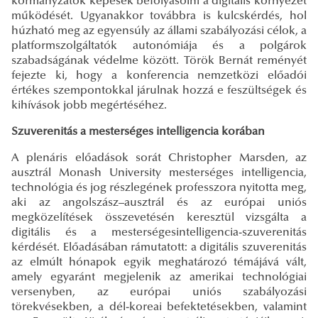
kormányzatok képesek befolyásolni a digitális környezet
működését. Ugyanakkor továbbra is kulcskérdés, hol
húzható meg az egyensúly az állami szabályozási célok, a
platformszolgáltatók autonómiája és a polgárok
szabadságának védelme között. Török Bernát reményét
fejezte ki, hogy a konferencia nemzetközi előadói
értékes szempontokkal járulnak hozzá e feszültségek és
kihívások jobb megértéséhez.
Szuverenitás a mesterséges intelligencia korában
A plenáris előadások sorát Christopher Marsden, az
ausztrál Monash University mesterséges intelligencia,
technológia és jog részlegének professzora nyitotta meg,
aki az angolszász–ausztrál és az európai uniós
megközelítések összevetésén keresztül vizsgálta a
digitális és a mesterségesintelligencia-szuverenitás
kérdését. Előadásában rámutatott: a digitális szuverenitás
az elmúlt hónapok egyik meghatározó témájává vált,
amely egyaránt megjelenik az amerikai technológiai
versenyben, az európai uniós szabályozási
törekvésekben, a dél-koreai befektetésekben, valamint