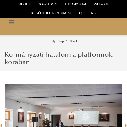
NEPTUN
POSZEIDON
TUDÁSPORTÁL
WEBMAIL
BELSŐ DOKUMENTUMTÁR
ENG
INFORMÁCIÓS TÁRSADALOM KUTATÓINTÉZET
Digitális Platformok a Tudástársadalom Szolgálatában
UNESCO Tanszék
Nyitólap
Hírek
Kormányzati hatalom a platformok
korában