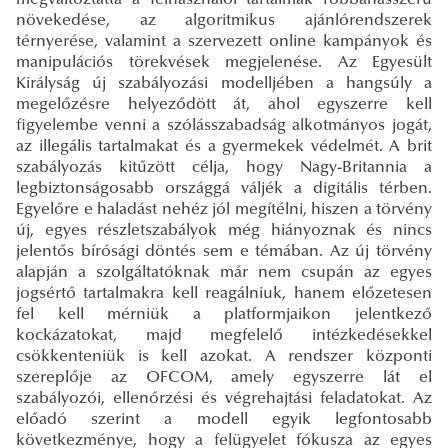
növekedése, az algoritmikus ajánlórendszerek
térnyerése, valamint a szervezett online kampányok és
manipulációs törekvések megjelenése. Az Egyesült
Királyság új szabályozási modelljében a hangsúly a
megelőzésre helyeződött át, ahol egyszerre kell
figyelembe venni a szólásszabadság alkotmányos jogát,
az illegális tartalmakat és a gyermekek védelmét. A brit
szabályozás kitűzött célja, hogy Nagy-Britannia a
legbiztonságosabb országgá váljék a digitális térben.
Egyelőre e haladást nehéz jól megítélni, hiszen a törvény
új, egyes részletszabályok még hiányoznak és nincs
jelentős bírósági döntés sem e témában. Az új törvény
alapján a szolgáltatóknak már nem csupán az egyes
jogsértő tartalmakra kell reagálniuk, hanem előzetesen
fel kell mérniük a platformjaikon jelentkező
kockázatokat, majd megfelelő intézkedésekkel
csökkenteniük is kell azokat. A rendszer központi
szereplője az OFCOM, amely egyszerre lát el
szabályozói, ellenőrzési és végrehajtási feladatokat. Az
előadó szerint a modell egyik legfontosabb
következménye, hogy a felügyelet fókusza az egyes