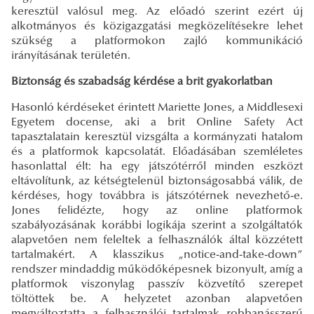
keresztül valósul meg. Az előadó szerint ezért új
alkotmányos és közigazgatási megközelítésekre lehet
szükség a platformokon zajló kommunikáció
irányításának területén.
Biztonság és szabadság kérdése a brit gyakorlatban
Hasonló kérdéseket érintett Mariette Jones, a Middlesexi
Egyetem docense, aki a brit Online Safety Act
tapasztalatain keresztül vizsgálta a kormányzati hatalom
és a platformok kapcsolatát. Előadásában szemléletes
hasonlattal élt: ha egy játszótérről minden eszközt
eltávolítunk, az kétségtelenül biztonságosabbá válik, de
kérdéses, hogy továbbra is játszótérnek nevezhető-e.
Jones felidézte, hogy az online platformok
szabályozásának korábbi logikája szerint a szolgáltatók
alapvetően nem feleltek a felhasználók által közzétett
tartalmakért. A klasszikus „notice-and-take-down”
rendszer mindaddig működőképesnek bizonyult, amíg a
platformok viszonylag passzív közvetítő szerepet
töltöttek be. A helyzetet azonban alapvetően
megváltoztatta a felhasználói tartalmak robbanásszerű