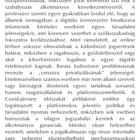
összpontosítanak, miközben jóval kevesebb szó esik a
szabályozás alkotmányos következményeiről. A
professzor szerint egyre gyakrabban fordul elő, hogy az
államok önmagában a digitális környezetre hivatkozva
tekintenek kivételes esetként egyes társadalmi
jelenségekre, ami könnyen vezethet a szólásszabadság
fokozatos korlátozásához. Mint rámutatott, az online
térben sokszor elmosódnak a különböző jogsértések
határai, miközben a rágalmazás, a gyűlöletbeszéd vagy
akár a kiberbűnözés fogalmai is egyre tágabb
értelmezést kapnak. Barata különösen problémásnak
nevezte a „cenzúra privatizálásának” jelenségét.
Értelmezésében számos esetben már nem állami szervek
vagy bíróságok döntenek egyes tartalmak sorsáról,
hanem magánvállalatok és platformüzemeltetők. A
Covid-járvány időszakát példaként említve úgy
fogalmazott: a platformokra jelentős politikai és
társadalmi nyomás nehezedett, miközben sok esetben
hiányoztak a világos jogszabályi keretek és az
alkotmányos garanciák. Mindez olyan helyzethez
vezetett, amelyben a jogalkalmazás egy része informális
vagy nehezen elszámoltatható mechanizmusokon