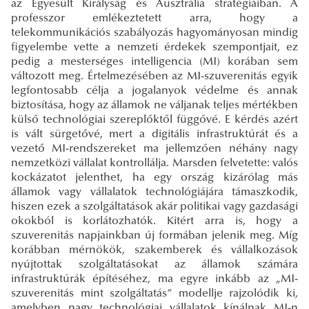
az Egyesült Királyság és Ausztrália stratégiáiban. A
professzor emlékeztetett arra, hogy a
telekommunikációs szabályozás hagyományosan mindig
figyelembe vette a nemzeti érdekek szempontjait, ez
pedig a mesterséges intelligencia (MI) korában sem
változott meg. Értelmezésében az MI-szuverenitás egyik
legfontosabb célja a jogalanyok védelme és annak
biztosítása, hogy az államok ne váljanak teljes mértékben
külső technológiai szereplőktől függővé. E kérdés azért
is vált sürgetővé, mert a digitális infrastruktúrát és a
vezető MI-rendszereket ma jellemzően néhány nagy
nemzetközi vállalat kontrollálja. Marsden felvetette: valós
kockázatot jelenthet, ha egy ország kizárólag más
államok vagy vállalatok technológiájára támaszkodik,
hiszen ezek a szolgáltatások akár politikai vagy gazdasági
okokból is korlátozhatók. Kitért arra is, hogy a
szuverenitás napjainkban új formában jelenik meg. Míg
korábban mérnökök, szakemberek és vállalkozások
nyújtottak szolgáltatásokat az államok számára
infrastruktúrák építéséhez, ma egyre inkább az „MI-
szuverenitás mint szolgáltatás” modellje rajzolódik ki,
amelyben nagy technológiai vállalatok kínálnak MI-n