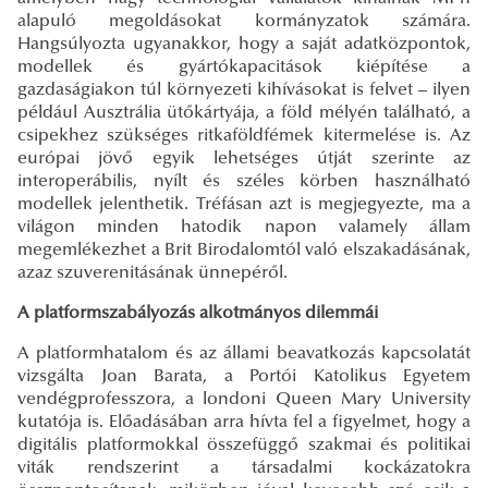
alapuló megoldásokat kormányzatok számára.
Hangsúlyozta ugyanakkor, hogy a saját adatközpontok,
modellek és gyártókapacitások kiépítése a
gazdaságiakon túl környezeti kihívásokat is felvet – ilyen
például Ausztrália ütőkártyája, a föld mélyén található, a
csipekhez szükséges ritkaföldfémek kitermelése is. Az
európai jövő egyik lehetséges útját szerinte az
interoperábilis, nyílt és széles körben használható
modellek jelenthetik. Tréfásan azt is megjegyezte, ma a
világon minden hatodik napon valamely állam
megemlékezhet a Brit Birodalomtól való elszakadásának,
azaz szuverenitásának ünnepéről.
A platformszabályozás alkotmányos dilemmái
A platformhatalom és az állami beavatkozás kapcsolatát
vizsgálta Joan Barata, a Portói Katolikus Egyetem
vendégprofesszora, a londoni Queen Mary University
kutatója is. Előadásában arra hívta fel a figyelmet, hogy a
digitális platformokkal összefüggő szakmai és politikai
viták rendszerint a társadalmi kockázatokra