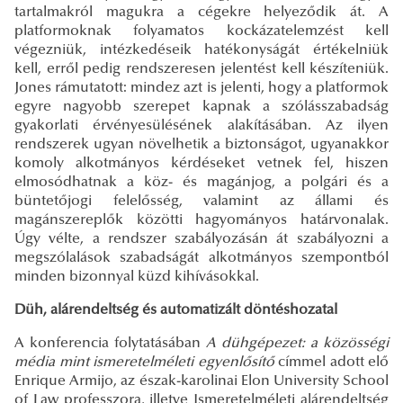
tartalmakról magukra a cégekre helyeződik át. A
platformoknak folyamatos kockázatelemzést kell
végezniük, intézkedéseik hatékonyságát értékelniük
kell, erről pedig rendszeresen jelentést kell készíteniük.
Jones rámutatott: mindez azt is jelenti, hogy a platformok
egyre nagyobb szerepet kapnak a szólásszabadság
gyakorlati érvényesülésének alakításában. Az ilyen
rendszerek ugyan növelhetik a biztonságot, ugyanakkor
komoly alkotmányos kérdéseket vetnek fel, hiszen
elmosódhatnak a köz- és magánjog, a polgári és a
büntetőjogi felelősség, valamint az állami és
magánszereplők közötti hagyományos határvonalak.
Úgy vélte, a rendszer szabályozásán át szabályozni a
megszólalások szabadságát alkotmányos szempontból
minden bizonnyal küzd kihívásokkal.
Düh, alárendeltség és automatizált döntéshozatal
A konferencia folytatásában
A dühgépezet: a közösségi
média mint ismeretelméleti egyenlősítő
címmel adott elő
Enrique Armijo, az észak-karolinai Elon University School
of Law professzora, illetve Ismeretelméleti alárendeltség