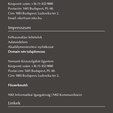
Központi szám: +36 (1) 432-9000
2026/06/04
Postacím: 1441 Budapest, Pf.: 60.
UNESCO Tanszékünk az Európai Bizottság AI tanácsadói között
Cím: 1083 Budapest, Ludovika tér 2.
Email: nke@uni-nke.hu
2026/05/28
Technológiai jövőképek és társadalmi kihívások –
Impresszum
konferenciabeszámoló
Felhasználási feltételek
2026/05/16
Adatvédelem
Társadalmi és szabályozási jövőképek a legújabb technológiák
Akadálymentesítési nyilatkozat
között – konferencia program
Domain név tulajdonosa:
2026/05/16
Alina Kirillinával az UNESCO Magyar Nemzeti Bizottságánál
Nemzeti Közszolgálati Egyetem
Központi szám: +36 (1) 432-9000
2026/05/15
Postai cím: 1441 Budapest, Pf.: 60.
Ki tanít kit? Ember és gép az MI-korszakban
Cím: 1083 Budapest, Ludovika tér 2,
2026/05/06
Főszerkesztő:
Digital Skills and Platform Use in the genAI Era - workshop
NKE Informatikai Igazgatóság | NKE Kommunikáció
Linkek