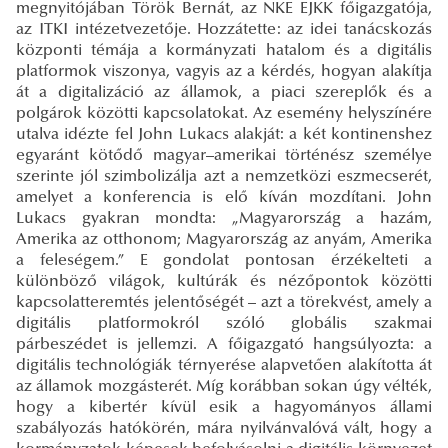
megnyitójában Török Bernát, az NKE EJKK főigazgatója,
az ITKI intézetvezetője. Hozzátette: az idei tanácskozás
központi témája a kormányzati hatalom és a digitális
platformok viszonya, vagyis az a kérdés, hogyan alakítja
át a digitalizáció az államok, a piaci szereplők és a
polgárok közötti kapcsolatokat. Az esemény helyszínére
utalva idézte fel John Lukacs alakját: a két kontinenshez
egyaránt kötődő magyar–amerikai történész személye
szerinte jól szimbolizálja azt a nemzetközi eszmecserét,
amelyet a konferencia is elő kíván mozdítani. John
Lukacs gyakran mondta: „Magyarország a hazám,
Amerika az otthonom; Magyarország az anyám, Amerika
a feleségem.” E gondolat pontosan érzékelteti a
különböző világok, kultúrák és nézőpontok közötti
kapcsolatteremtés jelentőségét – azt a törekvést, amely a
digitális platformokról szóló globális szakmai
párbeszédet is jellemzi. A főigazgató hangsúlyozta: a
digitális technológiák térnyerése alapvetően alakította át
az államok mozgásterét. Míg korábban sokan úgy vélték,
hogy a kibertér kívül esik a hagyományos állami
szabályozás hatókörén, mára nyilvánvalóvá vált, hogy a