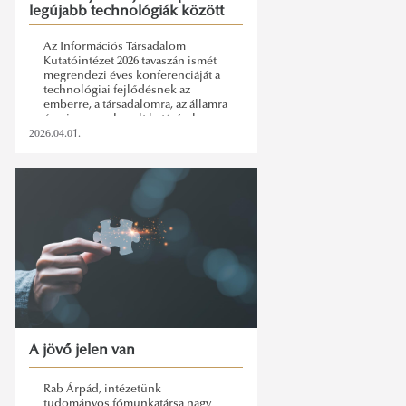
legújabb technológiák között
Az Információs Társadalom
Kutatóintézet 2026 tavaszán ismét
megrendezi éves konferenciáját a
technológiai fejlődésnek az
emberre, a társadalomra, az államra
és a jogra gyakorolt hatásával
összefüggő témák megvitatására.
2026.04.01.
A jövő jelen van
Rab Árpád, intézetünk
tudományos főmunkatársa nagy