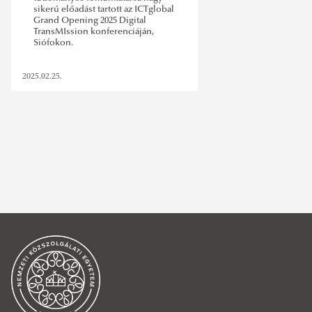
sikerű előadást tartott az ICTglobal
Grand Opening 2025 Digital
TransMIssion konferenciáján,
Siófokon.
2025.02.25.
szabályozás
,
konferenciafelhívás
,
új technológiák
,
jövő
,
rab árpád
,
előadás
,
trend
SZŰRÉS TÖRLÉSE