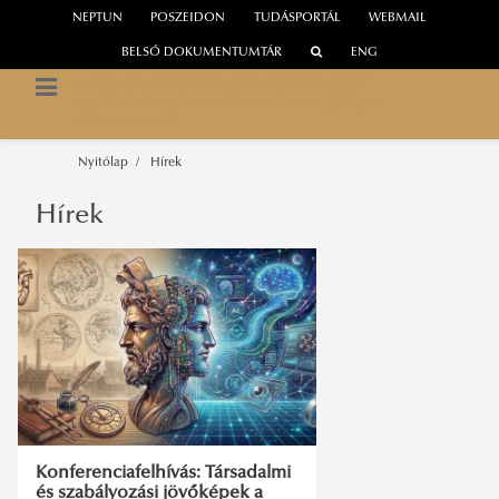
NEPTUN
POSZEIDON
TUDÁSPORTÁL
WEBMAIL
BELSŐ DOKUMENTUMTÁR
ENG
INFORMÁCIÓS TÁRSADALOM KUTATÓINTÉZET
Digitális Platformok a Tudástársadalom Szolgálatában
UNESCO Tanszék
Nyitólap
Hírek
Hírek
Konferenciafelhívás: Társadalmi
és szabályozási jövőképek a