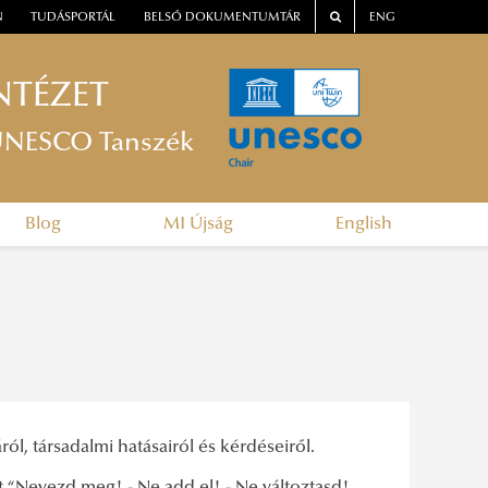
N
TUDÁSPORTÁL
BELSŐ DOKUMENTUMTÁR
ENG
NTÉZET
n UNESCO Tanszék
Blog
MI Újság
English
ról, társadalmi hatásairól és kérdéseiről.