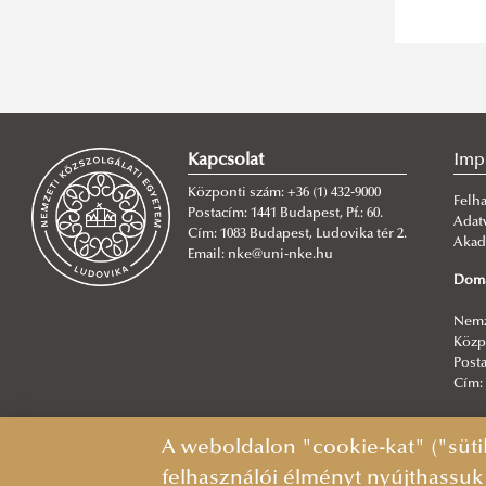
Kapcsolat
Imp
Központi szám: +36 (1) 432-9000
Felha
Postacím: 1441 Budapest, Pf.: 60.
Adat
Cím: 1083 Budapest, Ludovika tér 2.
Akad
Email: nke@uni-nke.hu
Doma
Nemz
Közpo
Posta
Cím: 
Fősz
A weboldalon "cookie-kat" ("süti
NKE 
felhasználói élményt nyújthassuk