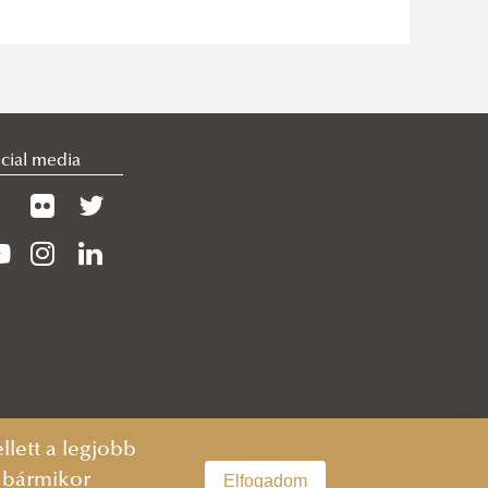
cial media
lett a legjobb
n bármikor
Elfogadom