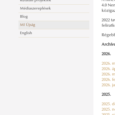
A hírle
Kutatási projektek
4.0 Nem
Médiaszereplések
köziga
Blog
2022 ta
MI Újság
felirat
English
Régebb
Archív
2026.
2026. m
2026. áp
2026. m
2026. f
2026. j
2025.
2025. d
2025. n