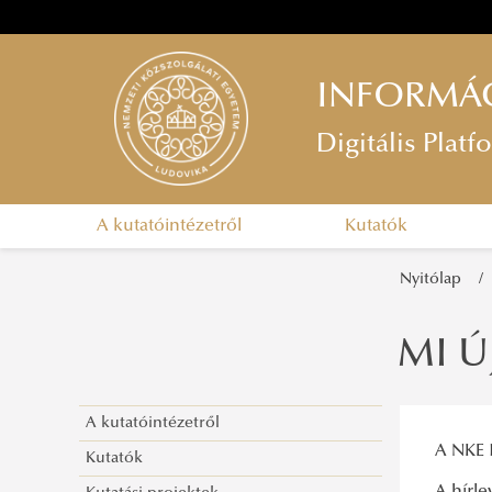
INFORMÁC
Digitális Pla
A kutatóintézetről
Kutatók
Nyitólap
MI Ú
A kutatóintézetről
A NKE I
Kutatók