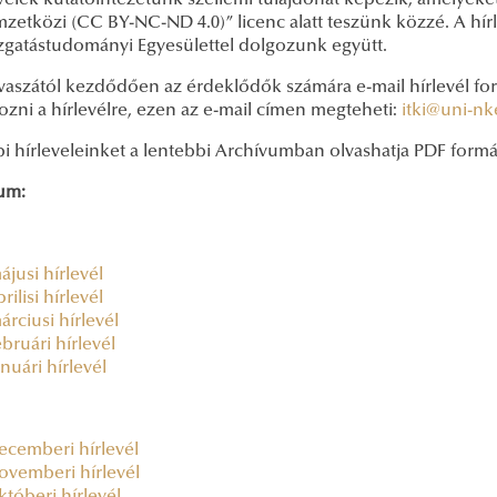
velek kutatóintézetünk szellemi tulajdonát képezik, amelyeke
zetközi (CC BY-NC-ND 4.0)” licenc alatt teszünk közzé. A hír
zgatástudományi Egyesülettel dolgozunk együtt.
vaszától kezdődően az érdeklődők számára e-mail hírlevél form
kozni a hírlevélre, ezen az e-mail címen megteheti:
itki@uni-nk
i hírleveleinket a lentebbi Archívumban olvashatja PDF for
um:
ájusi hírlevél
rilisi hírlevél
árciusi hírlevél
ebruári hírlevél
anuári hírlevél
ecemberi hírlevél
ovemberi hírlevél