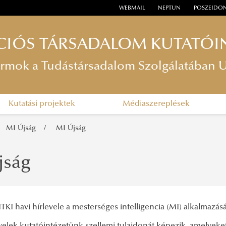
WEBMAIL
NEPTUN
POSZEIDO
IÓS TÁRSADALOM KUTATÓI
tformok a Tudástársadalom Szolgálatába
Kutatási projektek
Médiaszereplések
MI Újság
MI Újság
jság
TKI havi hírlevele a mesterséges intelligencia (MI) alkalmazásá