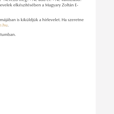
t “Nevezd meg! - Ne add el! - Ne változtasd!
levelek elkészítésében a Magyary Zoltán E-
ájában is kiküldjük a hírlevelet. Ha szeretne
e.hu
.
mátumban.