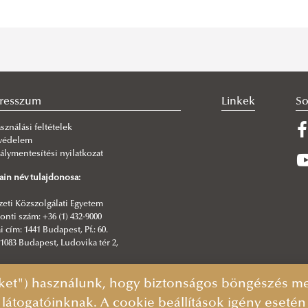
resszum
Linkek
So
sználási feltételek
védelem
álymentesítési nyilatkozat
in név tulajdonosa:
eti Közszolgálati Egyetem
nti szám: +36 (1) 432-9000
i cím: 1441 Budapest, Pf.: 60.
1083 Budapest, Ludovika tér 2,
erkesztő:
ket") használunk, hogy biztonságos böngészés mel
Informatikai Igazgatóság | NKE Kommunikáció
 látogatóinknak. A cookie beállítások igény eseté