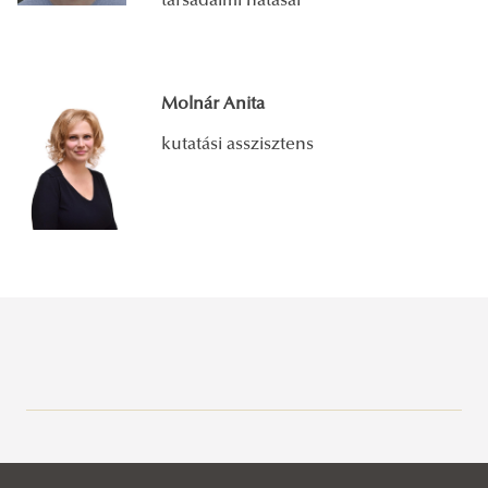
társadalmi hatásai
Molnár Anita
kutatási asszisztens
A kutatóintézetről
Kutatók