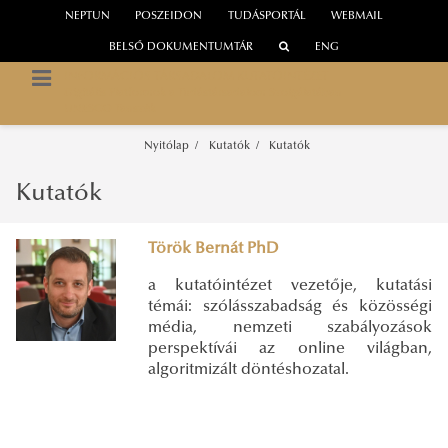
NEPTUN
POSZEIDON
TUDÁSPORTÁL
WEBMAIL
BELSŐ DOKUMENTUMTÁR
ENG
INFORMÁCIÓS TÁRSADALOM KUTATÓINTÉZET
Digitális Platformok a Tudástársadalom Szolgálatában
UNESCO Tanszék
Nyitólap
Kutatók
Kutatók
Kutatók
Török Bernát PhD
a kutatóintézet vezetője, kutatási
témái: szólásszabadság és közösségi
média, nemzeti szabályozások
perspektívái az online világban,
algoritmizált döntéshozatal.