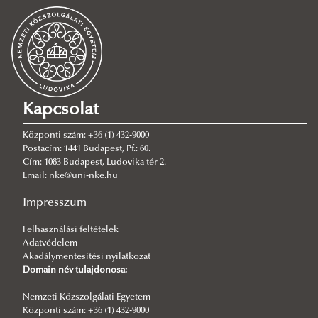
Kutatási projektek
Médiaszereplések
Blog
MI Újság
English
Kapcsolat
Központi szám: +36 (1) 432-9000
Postacím: 1441 Budapest, Pf.: 60.
Cím: 1083 Budapest, Ludovika tér 2.
Email: nke@uni-nke.hu
Impresszum
Felhasználási feltételek
Adatvédelem
Akadálymentesítési nyilatkozat
Domain név tulajdonosa:
Nemzeti Közszolgálati Egyetem
Központi szám: +36 (1) 432-9000