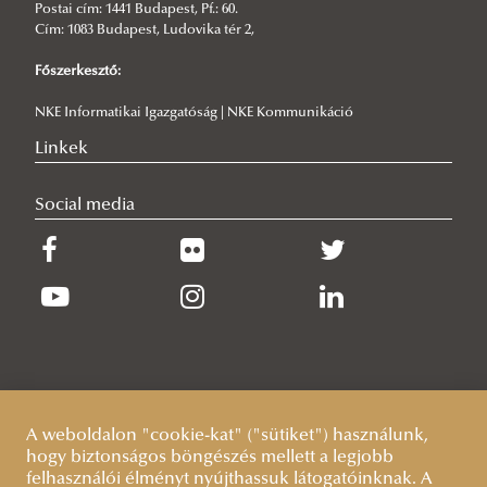
Postai cím: 1441 Budapest, Pf.: 60.
Cím: 1083 Budapest, Ludovika tér 2,
Főszerkesztő:
NKE Informatikai Igazgatóság | NKE Kommunikáció
Linkek
Social media
A weboldalon "cookie-kat" ("sütiket") használunk,
hogy biztonságos böngészés mellett a legjobb
felhasználói élményt nyújthassuk látogatóinknak. A