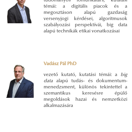
tudományos főmunkatárs, kutatási
témái: a digitális piacok és a
megosztáson alapú gazdaság
versenyjogi kérdései, algoritmusok
szabályozási perspektívái, big data
alapú technikák etikai vonatkozásai
Vadász Pál PhD
vezető kutató, kutatási témái: a
big
data
alapú tudás- és dokumentum-
menedzsment, különös tekintettel a
szemantikus keresésre épülő
megoldások hazai és nemzetközi
alkalmazására