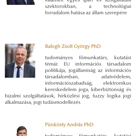
valamint egyes ipari és szolgáltatási
szektorokban, a technológiai
forradalom hatása az állam szerepére
Balogh Zsolt György PhD
tudományos főmunkatárs, kutatási
témái: EU információs társadalom
politikája, jogállamiság az információs
társadalomban, adatvédelem,
információszabadság, elektronikus
kereskedelem joga, kiberbiztonság és
bizalmi szolgáltatások, hírközlési jog, fuzzy logika jogi
alkalmazása, jogi tudásmodellezés
Pünkösty András PhD