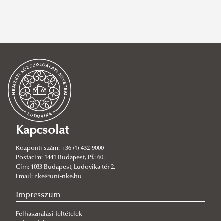
A kutatóintézetről
Kutatók
Kutatási projektek
Médiaszereplések
Blog
MI Újság
English
Kapcsolat
Központi szám: +36 (1) 432-9000
Postacím: 1441 Budapest, Pf.: 60.
Cím: 1083 Budapest, Ludovika tér 2.
Email: nke@uni-nke.hu
Impresszum
Felhasználási feltételek