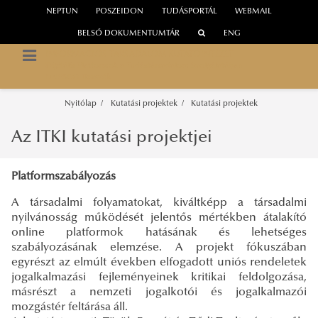
NEPTUN
POSZEIDON
TUDÁSPORTÁL
WEBMAIL
BELSŐ DOKUMENTUMTÁR
ENG
INFORMÁCIÓS TÁRSADALOM KUTATÓINTÉZET
Digitális Platformok a Tudástársadalom Szolgálatában
UNESCO Tanszék
Nyitólap
Kutatási projektek
Kutatási projektek
Az ITKI kutatási projektjei
Platformszabályozás
A társadalmi folyamatokat, kiváltképp a társadalmi
nyilvánosság működését jelentős mértékben átalakító
online platformok hatásának és lehetséges
szabályozásának elemzése. A projekt fókuszában
egyrészt az elmúlt években elfogadott uniós rendeletek
jogalkalmazási fejleményeinek kritikai feldolgozása,
másrészt a nemzeti jogalkotói és jogalkalmazói
mozgástér feltárása áll.