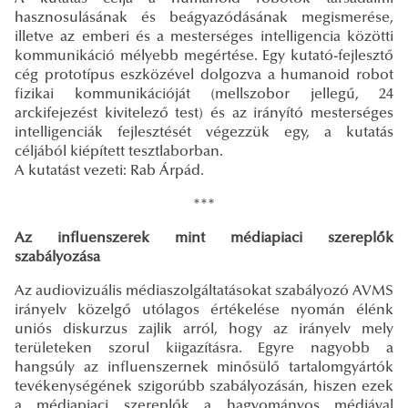
hasznosulásának és beágyazódásának megismerése,
illetve az emberi és a mesterséges intelligencia közötti
kommunikáció mélyebb megértése. Egy kutató-fejlesztő
cég prototípus eszközével dolgozva a humanoid robot
fizikai kommunikációját (mellszobor jellegű, 24
arckifejezést kivitelező test) és az irányító mesterséges
intelligenciák fejlesztését végezzük egy, a kutatás
céljából kiépített tesztlaborban.
A kutatást vezeti: Rab Árpád.
***
Az influenszerek mint médiapiaci szereplők
szabályozása
Az audiovizuális médiaszolgáltatásokat szabályozó AVMS
irányelv közelgő utólagos értékelése nyomán élénk
uniós diskurzus zajlik arról, hogy az irányelv mely
területeken szorul kiigazításra. Egyre nagyobb a
hangsúly az influenszernek minősülő tartalomgyártók
tevékenységének szigorúbb szabályozásán, hiszen ezek
a médiapiaci szereplők a hagyományos médiával