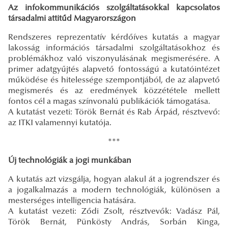
Az infokommunikációs szolgáltatásokkal kapcsolatos
társadalmi attitűd Magyarországon
Rendszeres reprezentatív kérdőíves kutatás a magyar
lakosság információs társadalmi szolgáltatásokhoz és
problémákhoz való viszonyulásának megismerésére. A
primer adatgyűjtés alapvető fontosságú a kutatóintézet
működése és hitelessége szempontjából, de az alapvető
megismerés és az eredmények közzététele mellett
fontos cél a magas színvonalú publikációk támogatása.
A kutatást vezeti: Török Bernát és Rab Árpád, résztvevő:
az ITKI valamennyi kutatója.
***
Új technológiák a jogi munkában
A kutatás azt vizsgálja, hogyan alakul át a jogrendszer és
a jogalkalmazás a modern technológiák, különösen a
mesterséges intelligencia hatására.
A kutatást vezeti: Ződi Zsolt, résztvevők: Vadász Pál,
Török Bernát, Pünkösty András, Sorbán Kinga,