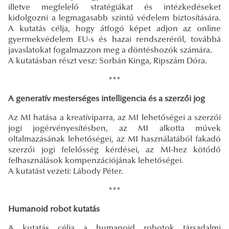
illetve megfelelő stratégiákat és intézkedéseket
kidolgozni a legmagasabb szintű védelem biztosítására.
A kutatás célja, hogy átfogó képet adjon az online
gyermekvédelem EU-s és hazai rendszeréről, továbbá
javaslatokat fogalmazzon meg a döntéshozók számára.
A kutatásban részt vesz: Sorbán Kinga, Ripszám Dóra.
***
A generatív mesterséges intelligencia és a szerzői jog
Az MI hatása a kreatíviparra, az MI lehetőségei a szerzői
jogi jogérvényesítésben, az MI alkotta művek
oltalmazásának lehetőségei, az MI használatából fakadó
szerzői jogi felelősség kérdései, az MI-hez kötődő
felhasználások kompenzációjának lehetőségei.
A kutatást vezeti: Lábody Péter.
***
Humanoid robot kutatás
A kutatás célja a humanoid robotok társadalmi