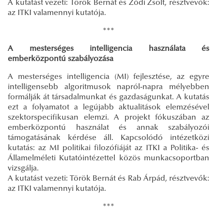
A kutatást vezeti: Török Bernát és Ződi Zsolt, résztvevők:
az ITKI valamennyi kutatója.
***
A mesterséges intelligencia használata és
emberközpontú szabályozása
A mesterséges intelligencia (MI) fejlesztése, az egyre
intelligensebb algoritmusok napról-napra mélyebben
formálják át társadalmunkat és gazdaságunkat. A kutatás
ezt a folyamatot a legújabb aktualitások elemzésével
szektorspecifikusan elemzi. A projekt fókuszában az
emberközpontú használat és annak szabályozói
támogatásának kérdése áll. Kapcsolódó intézetközi
kutatás: az MI politikai filozófiáját az ITKI a Politika- és
Államelméleti Kutatóintézettel közös munkacsoportban
vizsgálja.
A kutatást vezeti: Török Bernát és Rab Árpád, résztvevők:
az ITKI valamennyi kutatója.
***