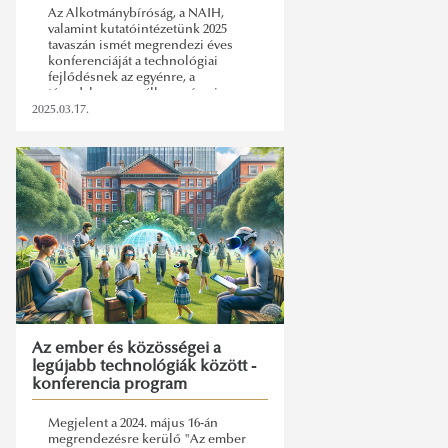
Az Alkotmánybíróság, a NAIH,
valamint kutatóintézetünk 2025
tavaszán ismét megrendezi éves
konferenciáját a technológiai
fejlődésnek az egyénre, a
társadalomra, az államra és a jogra
gyakorolt hatásával összefüggő
2025.03.17.
témák megvitatására.
Az ember és közösségei a
legújabb technológiák között -
konferencia program
Megjelent a 2024. május 16-án
megrendezésre kerülő "Az ember