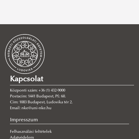
konferencia
,
szabályozás
,
technológia
,
konferenciafelhívás
,
közösség
,
mesterséges intelligencia
,
program
,
az ember a legújabb
technológiák között
,
demokrácia
SZŰRÉS TÖRLÉSE
Kapcsolat
Központi szám: +36 (1) 432-9000
Postacím: 1441 Budapest, Pf.: 60.
Cím: 1083 Budapest, Ludovika tér 2.
Email: nke@uni-nke.hu
Impresszum
Felhasználási feltételek
Adatvédelem