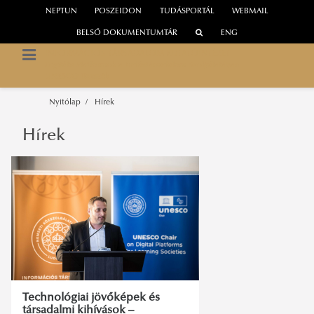
NEPTUN
POSZEIDON
TUDÁSPORTÁL
WEBMAIL
BELSŐ DOKUMENTUMTÁR
ENG
INFORMÁCIÓS TÁRSADALOM KUTATÓINTÉZET
Digitális Platformok a Tudástársadalom Szolgálatában
UNESCO Tanszék
Nyitólap
Hírek
Hírek
Technológiai jövőképek és
társadalmi kihívások –