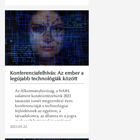
Konferenciafelhívás: Az ember a
legújabb technológiák között
Az Alkotmánybíróság, a NAIH,
valamint kutatóintézetünk 2023
tavaszán ismét megrendezi éves
konferenciáját a technológiai
fejlődésnek az egyénre, a
társadalomra, az államra és a jogra
gyakorolt hatásával összefüggő
témák megvitatására.
2023.03.22.