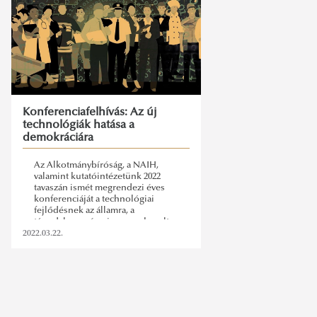
Konferenciafelhívás: Az új
technológiák hatása a
demokráciára
Az Alkotmánybíróság, a NAIH,
valamint kutatóintézetünk 2022
tavaszán ismét megrendezi éves
konferenciáját a technológiai
fejlődésnek az államra, a
társadalomra és a jogra gyakorolt
hatásával összefüggő témák
2022.03.22.
megvitatására.