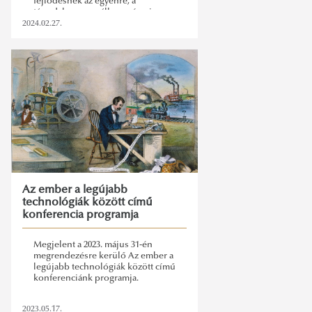
fejlődésnek az egyénre, a
társadalomra, az államra és a jogra
gyakorolt hatásával összefüggő
2024.02.27.
témák megvitatására.
Az ember a legújabb
technológiák között című
konferencia programja
Megjelent a 2023. május 31-én
megrendezésre kerülő Az ember a
legújabb technológiák között című
konferenciánk programja.
2023.05.17.